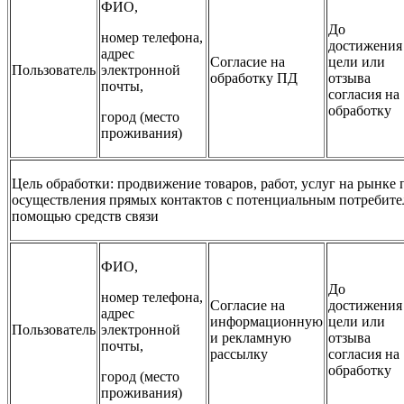
ФИО,
До
номер телефона,
достижения
адрес
Согласие на
цели или
Пользователь
электронной
обработку ПД
отзыва
почты,
согласия на
обработку
город (место
проживания)
Цель обработки: продвижение товаров, работ, услуг на рынке 
осуществления прямых контактов с потенциальным потребите
помощью средств связи
ФИО,
До
номер телефона,
Согласие на
достижения
адрес
информационную
цели или
Пользователь
электронной
и рекламную
отзыва
почты,
рассылку
согласия на
обработку
город (место
проживания)