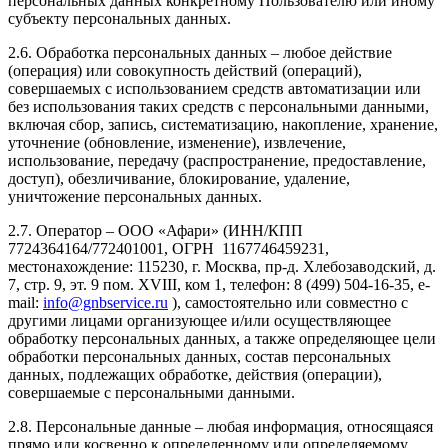
персональных данных конкретному Пользователю или иному
субъекту персональных данных.
2.6. Обработка персональных данных – любое действие
(операция) или совокупность действий (операций),
совершаемых с использованием средств автоматизации или
без использования таких средств с персональными данными,
включая сбор, запись, систематизацию, накопление, хранение,
уточнение (обновление, изменение), извлечение,
использование, передачу (распространение, предоставление,
доступ), обезличивание, блокирование, удаление,
уничтожение персональных данных.
2.7. Оператор – ООО «Афари» (ИНН/КПП
7724364164/772401001, ОГРН 1167746459231,
местонахождение: 115230, г. Москва, пр-д. Хлебозаводский, д.
7, стр. 9, эт. 9 пом. XVIII, ком 1, телефон: 8 (499) 504-16-35, e-
mail:
info@gnbservice.ru
), самостоятельно или совместно с
другими лицами организующее и/или осуществляющее
обработку персональных данных, а также определяющее цели
обработки персональных данных, состав персональных
данных, подлежащих обработке, действия (операции),
совершаемые с персональными данными.
2.8. Персональные данные – любая информация, относящаяся
прямо или косвенно к определенному или определяемому