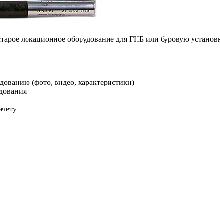
старое локационное оборудование для ГНБ или буровую установ
ованию (фото, видео, характеристики)
удования
ачету