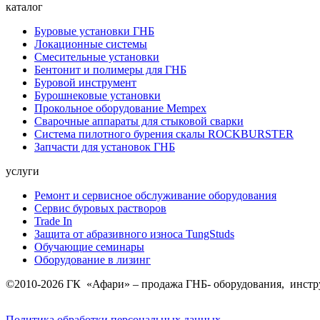
каталог
Буровые установки ГНБ
Локационные системы
Смесительные установки
Бентонит и полимеры для ГНБ
Буровой инструмент
Бурошнековые установки
Прокольное оборудование Mempex
Сварочные аппараты для стыковой сварки
Система пилотного бурения скалы ROCKBURSTER
Запчасти для установок ГНБ
услуги
Ремонт и сервисное обслуживание оборудования
Сервис буровых растворов
Trade In
Защита от абразивного износа TungStuds
Обучающие семинары
Оборудование в лизинг
©2010-2026 ГК «Афари» – продажа ГНБ- оборудования, инстру
Политика обработки персональных данных